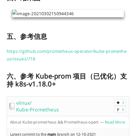
五、参考信息
https://github.com/prometheus-operator/kube-promethe
us/issues/718
六、参考 Kube-prom 项目（已优化）支
持 k8s-v1.18.0+
vlinux
/
3
Kube-Prometheus
0
About Kube-prometheus && Prometheus-opert
—
Read More
Latest commit to the
main
branch on 12-10-2021