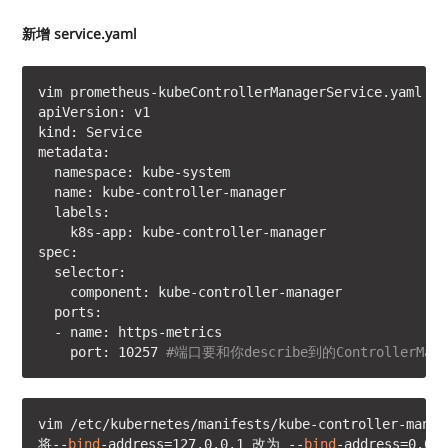
新增 service.yaml
vim prometheus-kubeControllerManagerService.yaml

apiVersion: v1

kind: Service

metadata:

  namespace: kube-system

  name: kube-controller-manager

  labels:

    k8s-app: kube-controller-manager

spec:

  selector:

    component: kube-controller-manager

  ports:

  - name: https-metrics

    port: 10257 
#端口要和你describe到的ControllerMa
vim /etc/kubernetes/manifests/kube-controller-manage
将--
bind
-address=127.0.0.1 改为 --
bind
-address=0.0.0