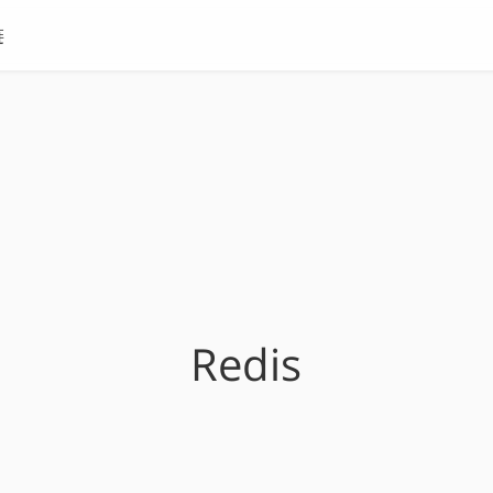
链
Redis